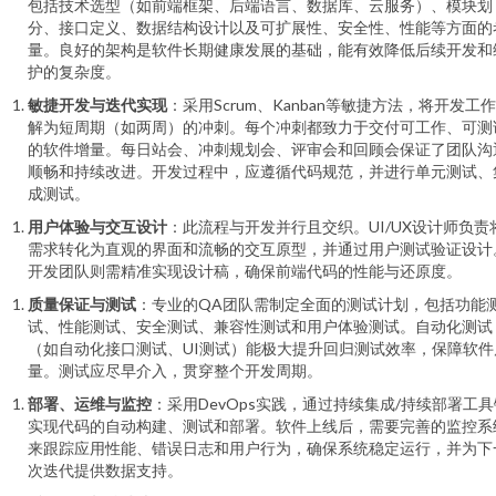
包括技术选型（如前端框架、后端语言、数据库、云服务）、模块划
分、接口定义、数据结构设计以及可扩展性、安全性、性能等方面的
量。良好的架构是软件长期健康发展的基础，能有效降低后续开发和
护的复杂度。
敏捷开发与迭代实现
：采用Scrum、Kanban等敏捷方法，将开发工
解为短周期（如两周）的冲刺。每个冲刺都致力于交付可工作、可测
的软件增量。每日站会、冲刺规划会、评审会和回顾会保证了团队沟
顺畅和持续改进。开发过程中，应遵循代码规范，并进行单元测试、
成测试。
用户体验与交互设计
：此流程与开发并行且交织。UI/UX设计师负责
需求转化为直观的界面和流畅的交互原型，并通过用户测试验证设计
开发团队则需精准实现设计稿，确保前端代码的性能与还原度。
质量保证与测试
：专业的QA团队需制定全面的测试计划，包括功能
试、性能测试、安全测试、兼容性测试和用户体验测试。自动化测试
（如自动化接口测试、UI测试）能极大提升回归测试效率，保障软件
量。测试应尽早介入，贯穿整个开发周期。
部署、运维与监控
：采用DevOps实践，通过持续集成/持续部署工具
实现代码的自动构建、测试和部署。软件上线后，需要完善的监控系
来跟踪应用性能、错误日志和用户行为，确保系统稳定运行，并为下
次迭代提供数据支持。