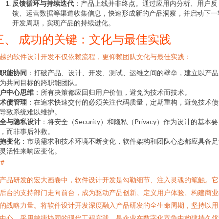
反馈循环与持续迭代
：产品上线并非终点。通过应用内分析、用户反
馈、运营数据等渠道收集信息，快速形成新的产品洞察，并启动下一
开发周期，实现产品的持续进化。
三、 成功的关键：文化与最佳实践
越的软件设计开发不仅依赖流程，更仰赖团队文化与最佳实践：
职能协同
：打破产品、设计、开发、测试、运维之间的壁垒，建立以产品
为共同目标的跨职能团队。
户中心思维
：所有决策都应回归用户价值，避免为技术而技术。
术债管理
：在追求快速交付的必须关注代码质量，定期重构，避免技术债
导致系统难以维护。
全与隐私设计
：将安全（Security）和隐私（Privacy）作为设计的基本要
，而非事后补救。
抱变化
：市场需求和技术环境不断变化，软件架构和团队心态都应具备足
灵活性来响应变化。
##
产品研发的宏大画卷中，软件设计开发是勾勒细节、注入灵魂的笔触。它
后台的支持部门走向前台，成为驱动产品创新、定义用户体验、构建商业
的战略力量。将软件设计开发深度融入产品研发的全生命周期，坚持以用
中心、采用敏捷协同的现代工程实践，是企业在数字化竞争中构建持久优